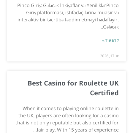
Pinco Giriş: Gələcək İnkişaflar və YeniliklərPinco
Giriş platforması, istifadəçilərinə müasir və
interaktiv bir təcrübə təqdim etməyi hədəfləyir.
Gələcək...
קרא עוד »
יונ 17, 2026
Best Casino for Roulette UK
Certified
When it comes to playing online roulette in
the UK, players are often looking for a casino
that is not only reputable but also certified for
fair play. With 15 years of experience...