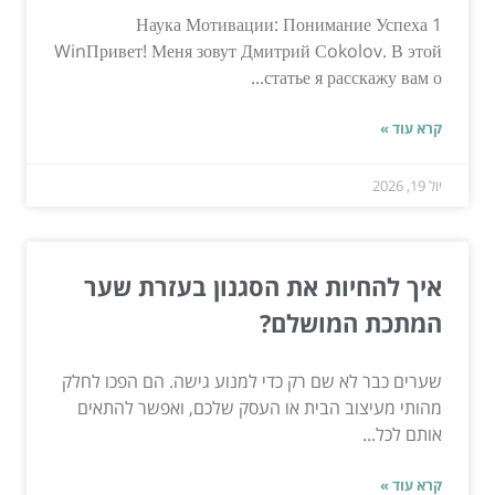
Наука Мотивации: Понимание Успеха 1
WinПривет! Меня зовут Дмитрий Сokolov. В этой
статье я расскажу вам о...
קרא עוד »
יול 19, 2026
איך להחיות את הסגנון בעזרת שער
המתכת המושלם?
שערים כבר לא שם רק כדי למנוע גישה. הם הפכו לחלק
מהותי מעיצוב הבית או העסק שלכם, ואפשר להתאים
אותם לכל...
קרא עוד »