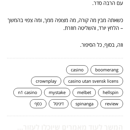
עם הרבה סדר.
כשאתה מבין מה קורה, מה מצופה ממך, ומה צפוי בהמשך
– הלחץ יורד, והשליטה חוזרת.
וזה, בסוף, כל הסיפור.
casino
boomerang
crownplay
casino utan svensk licens
n1 casino
mystake
melbet
hellspin
review
spinanga
דיגיטל
כסף
המשך לעוד מאמרים שיוכלו לעזור...