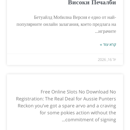
Високи Печалби
Бетуайлд Мобилна Версия е едно от най-
популярните онлайн залагания, което предлага на
играчите...
קרא עוד »
יול 16, 2026
Free Online Slots No Download No
Registration: The Real Deal for Aussie Punters
Reckon you’ve got a spare arvo and a craving
for some pokies action without the
commitment of signing...