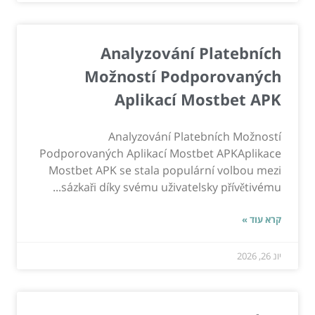
Analyzování Platebních
Možností Podporovaných
Aplikací Mostbet APK
Analyzování Platebních Možností
Podporovaných Aplikací Mostbet APKAplikace
Mostbet APK se stala populární volbou mezi
sázkaři díky svému uživatelsky přívětivému...
קרא עוד »
יונ 26, 2026