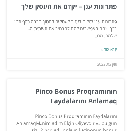
פתרונות ענן – יקדם את העסק שלך
פתרונות ענן יכולים לעזור לעסקים לחסוך הרבה כסף וזמן
בכך שהם מאפשרים להם להרחיב את תשתית ה-IT
שלהם. הם...
קרא עוד »
אוק 03, 2022
Pinco Bonus Proqramının
Faydalarını Anlamaq
Pinco Bonus Proqramının Faydalarını
AnlamaqMənim adım Elçin Əliyevdir və bu gün
sizə Pinco adlı onlayn kazinonun bonus