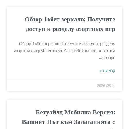
Обзор 1хбет зеркало: Получите
доступ к разделу азартных игр
Обзор 1хбет зеркало: Получите доступ к разделу
азартных игрМеня зовут Алексей Иванов, и в этом
обзоре...
קרא עוד »
יונ 25, 2026
Бетуайлд Мобилна Версия:
Вашият Път към Залаганията с