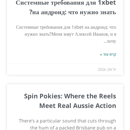
Системные требования для 1xbet
на андроид: что нужно знать?
Системные требования для 1xbet на андроид: что
нужно знать?Меня зовут Алексей Иванов, и я
хочу...
קרא עוד »
יול 04, 2026
Spin Pokies: Where the Reels
Meet Real Aussie Action
There’s a particular sound that cuts through
the hum of a packed Brisbane pub on a