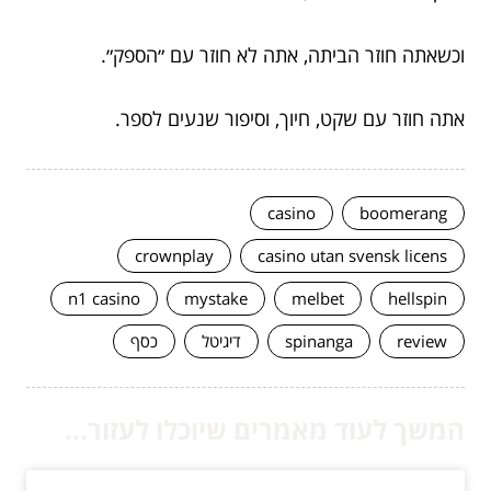
וכשאתה חוזר הביתה, אתה לא חוזר עם ״הספק״.
אתה חוזר עם שקט, חיוך, וסיפור שנעים לספר.
casino
boomerang
crownplay
casino utan svensk licens
n1 casino
mystake
melbet
hellspin
review
spinanga
דיגיטל
כסף
המשך לעוד מאמרים שיוכלו לעזור...