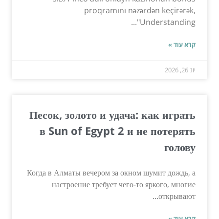
proqramını nəzərdən keçirərək,
"Understanding...
קרא עוד »
יונ 26, 2026
Песок, золото и удача: как играть
в Sun of Egypt 2 и не потерять
голову
Когда в Алматы вечером за окном шумит дождь, а
настроение требует чего-то яркого, многие
открывают...
קרא עוד »