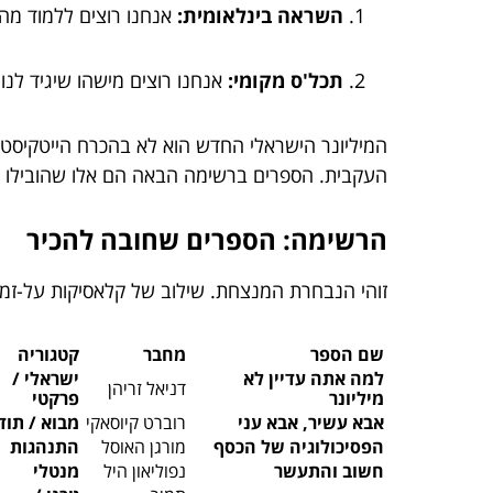
השראה בינלאומית:
אנחנו רוצים ללמוד מהג
תכל'ס מקומי:
אנחנו רוצים מישהו שיגיד לנו
המיליונר הישראלי החדש הוא לא בהכרח הייטקיסט 
העקבית. הספרים ברשימה הבאה הם אלו שהובילו 
הרשימה: הספרים שחובה להכיר
זוהי הנבחרת המנצחת. שילוב של קלאסיקות על-זמני
שם הספר
מחבר
קטגוריה
למה אתה עדיין לא
ישראלי /
דניאל זריהן
מיליונר
פרקטי
אבא עשיר, אבא עני
רוברט קיוסאקי
מבוא / תו
הפסיכולוגיה של הכסף
מורגן האוסל
התנהגות
חשוב והתעשר
נפוליאון היל
מנטלי