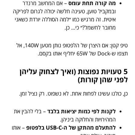
מה קורה תחת עומס
– אם המחשב מרנדר
ובמקביל טוען, טעינה חלשה יכולה לגרום לפריקה
איטית. זה מרגיש כמו ״למה הסוללה יורדת כשאני
מחובר לחשמל?״ כי… כן.
טיפ קטן: אם היצרן של הלפטופ נותן מטען 140W, אל
תצפו ש-Dock של 65W יחליף אותו בקסם.
5 טעויות נפוצות (ואיך לצחוק עליהן
לפני שהן קורות)
כן, כולנו עשינו לפחות אחת. לא נשפוט. רק נציל זמן.
לקנות לפי כמות יציאות בלבד
– בלי להבין את
המהירויות והחלוקה ביניהן.
להתעלם מהתקן של ה-USB-C בלפטופ
– אותו