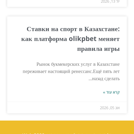
יול 13, 2026
Ставки на спорт в Казахстане:
как платформа olikpbet меняет
правила игры
Рынок букмекерских услуг в Казахстане
переживает настоящий ренессанс.Ещё пять лет
назад сделать...
קרא עוד »
אוג 05, 2026