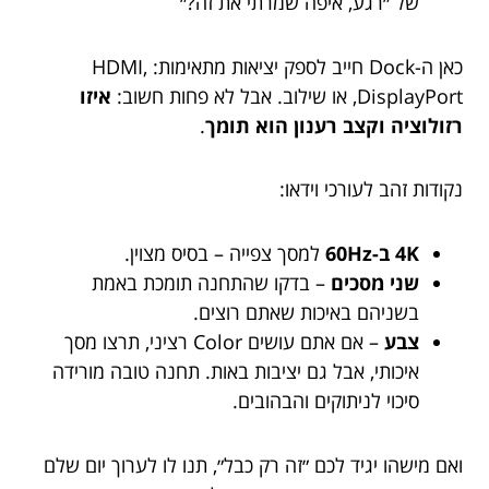
של ״רגע, איפה שמרתי את זה?״
כאן ה-Dock חייב לספק יציאות מתאימות: HDMI,
DisplayPort, או שילוב. אבל לא פחות חשוב:
איזו
רזולוציה וקצב רענון הוא תומך
.
נקודות זהב לעורכי וידאו:
4K ב-60Hz
למסך צפייה – בסיס מצוין.
שני מסכים
– בדקו שהתחנה תומכת באמת
בשניהם באיכות שאתם רוצים.
צבע
– אם אתם עושים Color רציני, תרצו מסך
איכותי, אבל גם יציבות באות. תחנה טובה מורידה
סיכוי לניתוקים והבהובים.
ואם מישהו יגיד לכם ״זה רק כבל״, תנו לו לערוך יום שלם