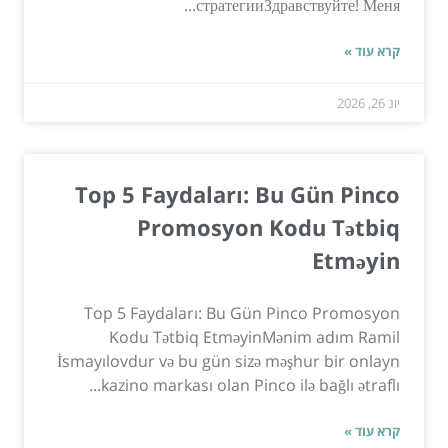
стратегииЗдравствуйте! Меня...
קרא עוד »
יונ 26, 2026
Top 5 Faydaları: Bu Gün Pinco
Promosyon Kodu Tətbiq
Etməyin
Top 5 Faydaları: Bu Gün Pinco Promosyon
Kodu Tətbiq EtməyinMənim adım Ramil
İsmayılovdur və bu gün sizə məşhur bir onlayn
kazino markası olan Pinco ilə bağlı ətraflı...
קרא עוד »