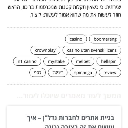
יצירתית. כי כשאין תקלות קטנות שמכרסמות בריכוז, הראש
חוזר לעשות את מה שהוא אמור לעשות: ליצור.
casino
boomerang
crownplay
casino utan svensk licens
n1 casino
mystake
melbet
hellspin
review
spinanga
דיגיטל
כסף
המשך לעוד מאמרים שיוכלו לעזור...
בניית אתרים לחברות נדל"ן – איך
עושים את זה בצורה נכונה