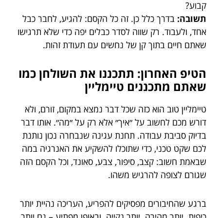
קבוע?
תשובה:
בדרך כלל כן. זה כל הקסם: להגיע, לחבר כבל
אחד, ולעבוד. רק שווה לסדר כבלים יפה כדי שלא תרגישו
שאתם חיים בתוך קן של נחשים עם תעודת זהות.
הטיפ האחרון: תתכננו את השולחן כמו
שאתם מתכננים טיימליין
טיימליין טוב הוא כזה שכל דבר נמצא במקום, זורם, ולא
דורש מכם לחשוב על ״איך״ אלא רק על ״מה״. אותו דבר
בדיוק סביבת עבודה. תחנת עגינה שנבחרה נכון נותנת
לכם שקט טכני, כדי שתוכלו להשקיע את האנרגיה במה
שבאמת חשוב: קצב, סיפור, צבע, סאונד, וכל הקסם הזה
שגורם לצופה להרגיש משהו.
ברגע שהחיבורים מפסיקים להפריע, העריכה נהיית יותר
כיפית. יותר מהירה. יותר נקייה. ובאופן מפתיע – גם יותר