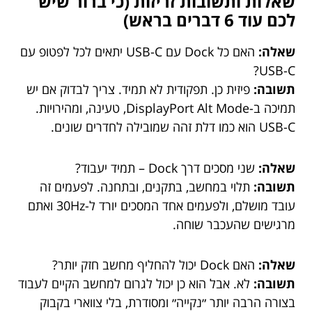
שאלות ותשובות זריזות (כי ברור שיש
לכם עוד 6 דברים בראש)
שאלה:
האם כל Dock עם USB-C יתאים לכל לפטופ עם
USB-C?
תשובה:
פיזית כן. תפקודית לא תמיד. צריך לבדוק אם יש
תמיכה ב-DisplayPort Alt Mode, טעינה, ומהירויות.
USB-C הוא כמו דלת זהה שמובילה לחדרים שונים.
שאלה:
שני מסכים דרך Dock – תמיד יעבוד?
תשובה:
תלוי במחשב, בתקנים, ובתחנה. לפעמים זה
עובד מושלם, ולפעמים אחד המסכים יורד ל-30Hz ואתם
מרגישים שהעכבר שוחה.
שאלה:
האם Dock יכול להחליף מחשב חזק יותר?
תשובה:
לא. אבל הוא כן יכול לגרום למחשב הקיים לעבוד
בצורה הרבה יותר ״נקייה״ ומסודרת, בלי צווארי בקבוק