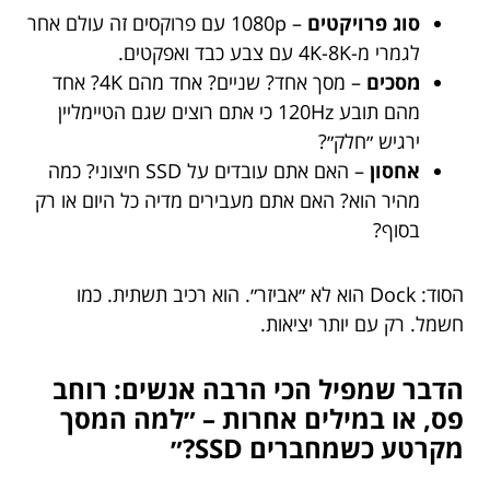
סוג פרויקטים
– 1080p עם פרוקסים זה עולם אחר
לגמרי מ-4K-8K עם צבע כבד ואפקטים.
מסכים
– מסך אחד? שניים? אחד מהם 4K? אחד
מהם תובע 120Hz כי אתם רוצים שגם הטיימליין
ירגיש ״חלק״?
אחסון
– האם אתם עובדים על SSD חיצוני? כמה
מהיר הוא? האם אתם מעבירים מדיה כל היום או רק
בסוף?
הסוד: Dock הוא לא ״אביזר״. הוא רכיב תשתית. כמו
חשמל. רק עם יותר יציאות.
הדבר שמפיל הכי הרבה אנשים: רוחב
פס, או במילים אחרות – ״למה המסך
מקרטע כשמחברים SSD?״