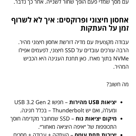
עם מסך שמדי פעם הופך שחור לשנייה. אחר כך נדבר.
אחסון חיצוני ופרוקסים: איך לא לשרוף
זמן על העתקות
עבודה מקצועית עם מדיה דורשת אחסון חיצוני מהיר.
הרבה עורכים עובדים על SSD חיצוני, לפעמים אפילו
NVMe בתוך מארז. כאן תחנת העגינה היא הכביש
המהיר.
מה חשוב?
יציאות USB מהירות
– חפשו USB 3.2 Gen 2
ומעלה, ואם יש Thunderbolt – בכלל חגיגה.
מיקום יציאות נוח
– SSD שמחובר מקדימה חוסך
התכופפות של ״איפה היציאה מאחור״.
יציבות תחת עומס
– העתקה + עבודה + מסכים