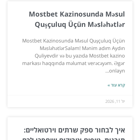
Mostbet Kazinosunda Məsul
Quşçuluq Üçün Məsləhətlər
Mostbet Kazinosunda Məsul Quşçuluq Üçün
MəsləhətlərSalam! Mənim adım Aydın
Quliyevdir və bu yazıda Mostbet kazino
markası haqqında məlumat verəcəyəm. Əgər
onlayn...
קרא עוד »
יול 11, 2026
איך לבחור ספק שרתים וירטואליים:
תובנות, טיפים וטריקים שיחסכו לכם