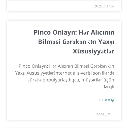
אפר 10, 2025
Pinco Onlayn: Hər Alıcının
Bilməsi Gərəkən Ən Yaxşı
Xüsusiyyətlər
Pinco Onlayn: Hər Alıcının Bilməsi Gərəkən Ən
Yaxşı Xüsusiyyətlərİnternet alış-verişi son illərdə
sürətlə populyarlaşdıqca, müştərilər üçün
fərqli...
קרא עוד »
יונ 17, 2026