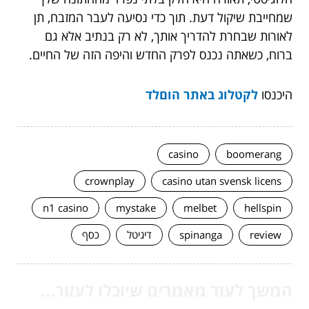
שמחייבת שיקול דעת. תוך כדי נסיעה לעבר המזבח, תן
לאורות שבחרת להדריך אותך, לא רק בנתיב אלא גם
ברוח, כשאתה נכנס לפרק החדש והיפה הזה של החיים.
היכנסו
לקטלוג באתר הוםלד
casino
boomerang
crownplay
casino utan svensk licens
n1 casino
mystake
melbet
hellspin
review
spinanga
דיגיטל
כסף
המשך לעוד מאמרים שיוכלו לעזור...