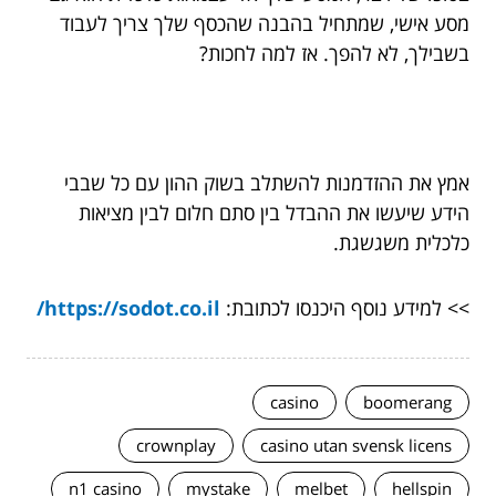
מסע אישי, שמתחיל בהבנה שהכסף שלך צריך לעבוד
בשבילך, לא להפך. אז למה לחכות?
אמץ את ההזדמנות להשתלב בשוק ההון עם כל שבבי
הידע שיעשו את ההבדל בין סתם חלום לבין מציאות
כלכלית משגשגת.
>> למידע נוסף היכנסו לכתובת:
https://sodot.co.il/
casino
boomerang
crownplay
casino utan svensk licens
n1 casino
mystake
melbet
hellspin