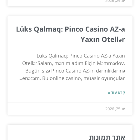
יונ 29, 2026
Lüks Qalmaq: Pinco Casino AZ-a
Yaxın Otellər
Lüks Qalmaq: Pinco Casino AZ-a Yaxın
OtellərSalam, mənim adım Elçin Məmmədov.
Bugün sizə Pinco Casino AZ-ın dərinliklərinə
enəcəm. Bu online casino, müasir oyunçular...
קרא עוד »
יונ 25, 2026
אתר תמונות