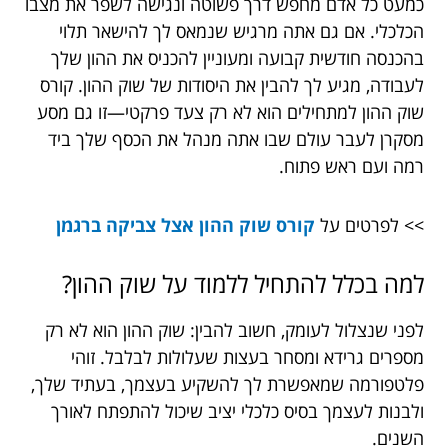
כמעט כל אדם מחפש דרך פשוטה ונגישה לשפר את מצבו
הכלכלי. אם גם אתה מרגיש שנמאס לך להישאר תלוי
בהכנסה חודשית קבועה ומעוניין להכניס את ההון שלך
לעבודה, מגיע לך להבין את היסודות של שוק ההון. קורס
שוק ההון למתחילים הוא לא רק צעד פרקטי—זו גם מסע
מסקרן לעבר עולם שבו אתה מנהל את הכסף שלך ביד
רמה ועם ראש פתוח.
>> לפרטים על
קורס שוק ההון אצל צביקה ברגמן
למה בכלל להתחיל ללמוד על שוק ההון?
לפני שנצלול לעומק, חשוב להבין: שוק ההון הוא לא רק
מספרים גרידא ומסחר בעצות שעלולות לבלבל. זוהי
פלטפורמה שמאפשרת לך להשקיע בעצמך, בעתיד שלך,
ולבנות לעצמך בסיס כלכלי יציב שיכול להתפתח לאורך
השנים.