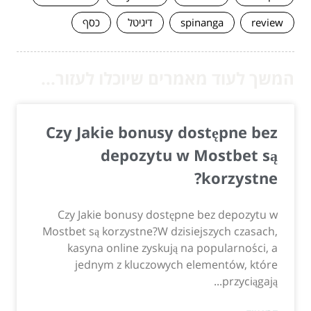
review
spinanga
דיגיטל
כסף
המשך לעוד מאמרים שיוכלו לעזור...
Czy Jakie bonusy dostępne bez
depozytu w Mostbet są
korzystne?
Czy Jakie bonusy dostępne bez depozytu w
Mostbet są korzystne?W dzisiejszych czasach,
kasyna online zyskują na popularności, a
jednym z kluczowych elementów, które
przyciągają...