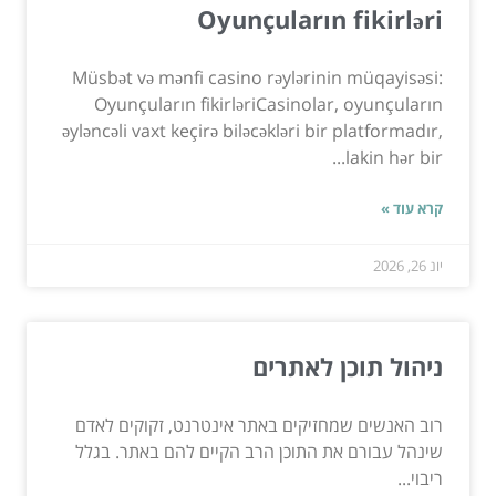
Oyunçuların fikirləri
Müsbət və mənfi casino rəylərinin müqayisəsi:
Oyunçuların fikirləriCasinolar, oyunçuların
əyləncəli vaxt keçirə biləcəkləri bir platformadır,
lakin hər bir...
קרא עוד »
יונ 26, 2026
ניהול תוכן לאתרים
רוב האנשים שמחזיקים באתר אינטרנט, זקוקים לאדם
שינהל עבורם את התוכן הרב הקיים להם באתר. בגלל
ריבוי...