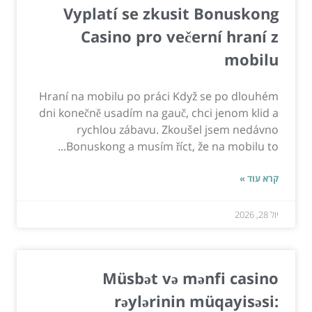
Vyplatí se zkusit Bonuskong
Casino pro večerní hraní z
mobilu
Hraní na mobilu po práci Když se po dlouhém
dni konečně usadím na gauč, chci jenom klid a
rychlou zábavu. Zkoušel jsem nedávno
Bonuskong a musím říct, že na mobilu to...
קרא עוד »
יול 28, 2026
Müsbət və mənfi casino
rəylərinin müqayisəsi: