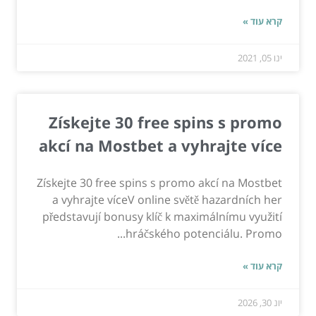
קרא עוד »
ינו 05, 2021
Získejte 30 free spins s promo
akcí na Mostbet a vyhrajte více
Získejte 30 free spins s promo akcí na Mostbet
a vyhrajte víceV online světě hazardních her
představují bonusy klíč k maximálnímu využití
hráčského potenciálu. Promo...
קרא עוד »
יונ 30, 2026