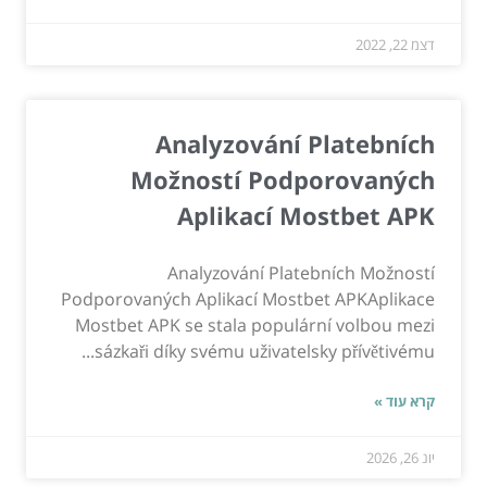
דצמ 22, 2022
Analyzování Platebních
Možností Podporovaných
Aplikací Mostbet APK
Analyzování Platebních Možností
Podporovaných Aplikací Mostbet APKAplikace
Mostbet APK se stala populární volbou mezi
sázkaři díky svému uživatelsky přívětivému...
קרא עוד »
יונ 26, 2026