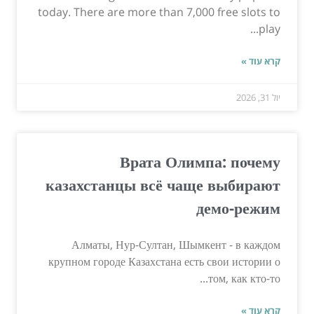
today. There are more than 7,000 free slots to
play...
קרא עוד »
יול 31, 2026
Врата Олимпа: почему
казахстанцы всё чаще выбирают
демо-режим
Алматы, Нур-Султан, Шымкент - в каждом
крупном городе Казахстана есть свои истории о
том, как кто-то...
קרא עוד »