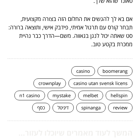
סאונד שהוא שלך.
אם בא לך להגשים את החלום הזה בצורה מקצועית,
תבחר קורס עם תרגול אמיתי, פידבק אישי, ותוצאה ברורה:
סט שאתה יכול לנגן בגאווה. משם—הדרך כבר נהיית
ממכרת בקטע טוב.
casino
boomerang
crownplay
casino utan svensk licens
n1 casino
mystake
melbet
hellspin
review
spinanga
דיגיטל
כסף
המשך לעוד מאמרים שיוכלו לעזור...