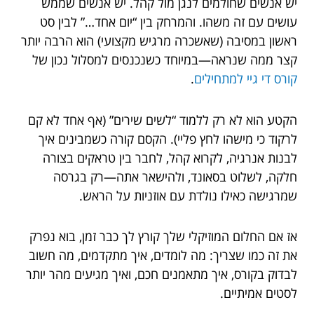
יש אנשים שחולמים לנגן מול קהל. יש אנשים שממש
עושים עם זה משהו. והמרחק בין “יום אחד…” לבין סט
ראשון במסיבה (שאשכרה מרגיש מקצועי) הוא הרבה יותר
קצר ממה שנראה—במיוחד כשנכנסים למסלול נכון של
קורס די גיי למתחילים
.
הקטע הוא לא רק ללמוד “לשים שירים” (אף אחד לא קם
לרקוד כי מישהו לחץ פליי). הקסם קורה כשמבינים איך
לבנות אנרגיה, לקרוא קהל, לחבר בין טראקים בצורה
חלקה, לשלוט בסאונד, ולהישאר אתה—רק בגרסה
שמרגישה כאילו נולדת עם אוזניות על הראש.
אז אם החלום המוזיקלי שלך קורץ לך כבר זמן, בוא נפרק
את זה כמו שצריך: מה לומדים, איך מתקדמים, מה חשוב
לבדוק בקורס, איך מתאמנים חכם, ואיך מגיעים מהר יותר
לסטים אמיתיים.