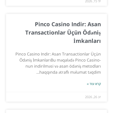
יול 15, 2026
Pinco Casino Indir: Asan
Transactionlar Üçün Ödəniş
İmkanları
Pinco Casino Indir: Asan Transactionlar Üçün
Ödəniş İmkanlarıBu məqalədə Pinco Casino-
nun indirilməsi və asan ödəniş metodları
haqqında ətraflı məlumat təqdim...
קרא עוד »
יונ 26, 2026