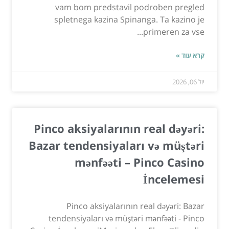
vam bom predstavil podroben pregled
spletnega kazina Spinanga. Ta kazino je
primeren za vse...
קרא עוד »
יול 06, 2026
Pinco aksiyalarının real dəyəri:
Bazar tendensiyaları və müştəri
mənfəəti – Pinco Casino
İncelemesi
Pinco aksiyalarının real dəyəri: Bazar
tendensiyaları və müştəri mənfəəti - Pinco