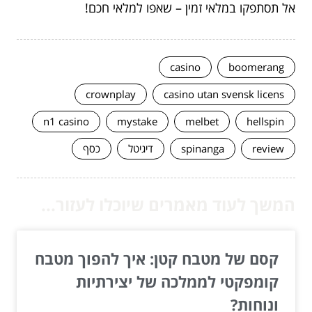
אל תסתפקו במלאי זמין – שאפו למלאי חכם!
casino
boomerang
crownplay
casino utan svensk licens
n1 casino
mystake
melbet
hellspin
review
spinanga
דיגיטל
כסף
המשך לעוד מאמרים שיוכלו לעזור...
קסם של מטבח קטן: איך להפוך מטבח
קומפקטי לממלכה של יצירתיות
ונוחות?