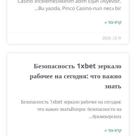
Casino İncelemesiMənim adım Elşən Əliyevdir.
Bu yazıda, Pinco Casino-nun necə bir...
קרא עוד »
יול 12, 2026
Безопасность 1xbet зеркало
рабочее на сегодня: что важно
знать
Безопасность 1xbet зеркало рабочее на сегодня:
что важно знатьВопрос безопасности на
букмекерских...
קרא עוד »