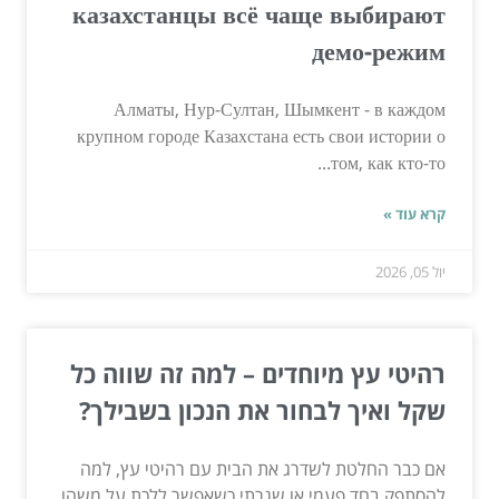
казахстанцы всё чаще выбирают
демо-режим
Алматы, Нур-Султан, Шымкент - в каждом
крупном городе Казахстана есть свои истории о
том, как кто-то...
קרא עוד »
יול 05, 2026
רהיטי עץ מיוחדים – למה זה שווה כל
שקל ואיך לבחור את הנכון בשבילך?
אם כבר החלטת לשדרג את הבית עם רהיטי עץ, למה
להסתפק בחד פעמי או שגרתי כשאפשר ללכת על משהו