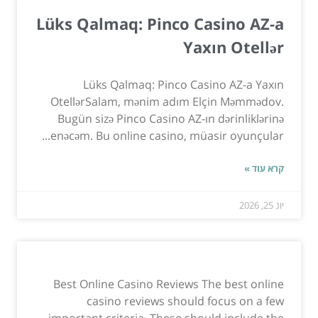
Lüks Qalmaq: Pinco Casino AZ-a
Yaxın Otellər
Lüks Qalmaq: Pinco Casino AZ-a Yaxın
OtellərSalam, mənim adım Elçin Məmmədov.
Bugün sizə Pinco Casino AZ-ın dərinliklərinə
enəcəm. Bu online casino, müasir oyunçular...
קרא עוד »
יונ 25, 2026
Best Online Casino Reviews The best online
casino reviews should focus on a few
important criteria. These should include the