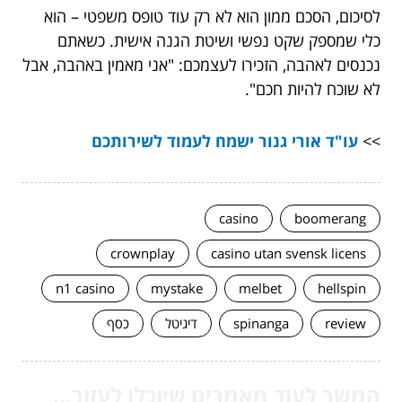
לסיכום, הסכם ממון הוא לא רק עוד טופס משפטי – הוא
כלי שמספק שקט נפשי ושיטת הגנה אישית. כשאתם
נכנסים לאהבה, הזכירו לעצמכם: "אני מאמין באהבה, אבל
לא שוכח להיות חכם".
>>
עו"ד אורי גנור ישמח לעמוד לשירותכם
casino
boomerang
crownplay
casino utan svensk licens
n1 casino
mystake
melbet
hellspin
review
spinanga
דיגיטל
כסף
המשך לעוד מאמרים שיוכלו לעזור...