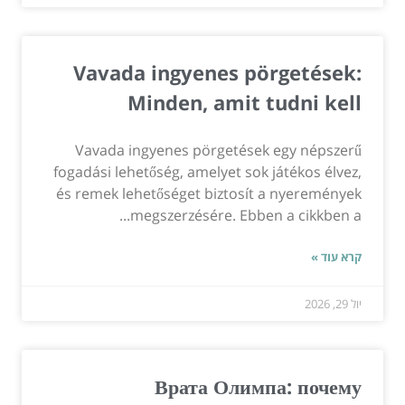
Vavada ingyenes pörgetések:
Minden, amit tudni kell
Vavada ingyenes pörgetések egy népszerű
fogadási lehetőség, amelyet sok játékos élvez,
és remek lehetőséget biztosít a nyeremények
megszerzésére. Ebben a cikkben a...
קרא עוד »
יול 29, 2026
Врата Олимпа: почему