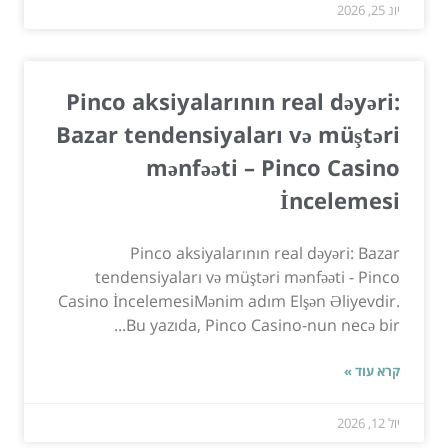
יונ 25, 2026
Pinco aksiyalarının real dəyəri:
Bazar tendensiyaları və müştəri
mənfəəti – Pinco Casino
İncelemesi
Pinco aksiyalarının real dəyəri: Bazar
tendensiyaları və müştəri mənfəəti - Pinco
Casino İncelemesiMənim adım Elşən Əliyevdir.
Bu yazıda, Pinco Casino-nun necə bir...
קרא עוד »
יול 12, 2026