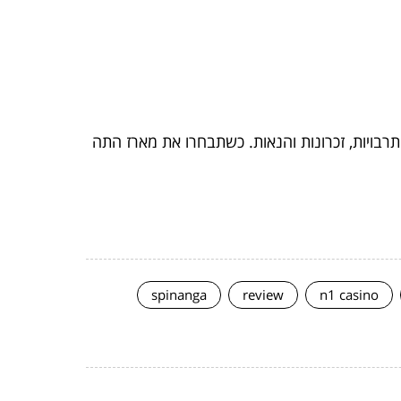
רבויות, זכרונות והנאות. כשתבחרו את מארז התה
spinanga
review
n1 casino