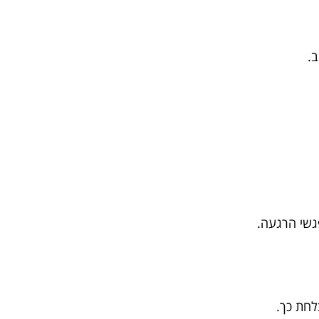
ב.
גשי הרגעה.
חת כך.