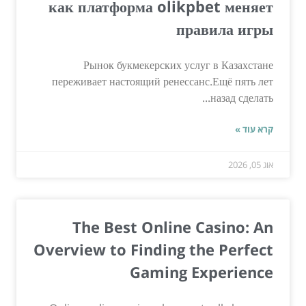
как платформа olikpbet меняет
правила игры
Рынок букмекерских услуг в Казахстане
переживает настоящий ренессанс.Ещё пять лет
назад сделать...
קרא עוד »
אוג 05, 2026
The Best Online Casino: An
Overview to Finding the Perfect
Gaming Experience