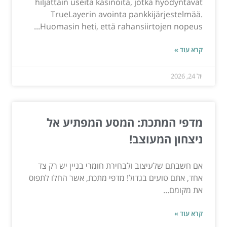
hiljattain useita kasinoita, jotka hyödyntävät
TrueLayerin avointa pankkijärjestelmää.
Huomasin heti, että rahansiirtojen nopeus...
קרא עוד »
יול 24, 2026
מדפי המתכת: המסע המפתיע אל
ניצחון המעוצב!
אם חשבתם שלעיצוב ולבחירת חומרי בניין יש רק צד
אחד, אתם טועים בגדול! מדפי מתכת, אשר החלו לתפוס
את מקומם...
קרא עוד »