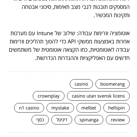
המספקים תובנות לגבי מצב תאימות, סיכוני אבטחה
ותקינות המכשיר.
אוטומציה וזרימות עבודה: שילוב של Intune עם מערכות
אחרות באמצעות ממשקי API כדי להפוך תהליכים וזרימות
עבודה לאוטומטיות, כמו הקצאה אוטומטית של משתמשים
חדשים עם האפליקציות וההגדרות הנדרשות.
casino
boomerang
crownplay
casino utan svensk licens
n1 casino
mystake
melbet
hellspin
review
spinanga
דיגיטל
כסף