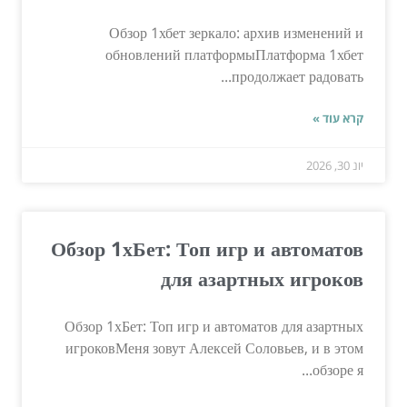
Обзор 1хбет зеркало: архив изменений и
обновлений платформыПлатформа 1хбет
продолжает радовать...
קרא עוד »
יונ 30, 2026
Обзор 1хБет: Топ игр и автоматов
для азартных игроков
Обзор 1хБет: Топ игр и автоматов для азартных
игроковМеня зовут Алексей Соловьев, и в этом
обзоре я...