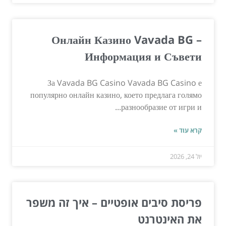
Онлайн Казино Vavada BG –
Информация и Съвети
За Vavada BG Casino Vavada BG Casino е
популярно онлайн казино, което предлага голямо
разнообразие от игри и...
קרא עוד »
יול 24, 2026
פריסת סיבים אופטיים – איך זה משפר
את האינטרנט