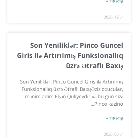
קרא עוד »
יול 12, 2026
Son Yeniliklər: Pinco Guncel
Giris ilə Artırılmış Funksionallıq
üzrə Ətraflı Baxış
Son Yeniliklər: Pinco Guncel Giris ilə Artırılmış
Funksionallıq üzrə Ətraflı BaxışƏziz oxucular,
mənim adım Elşən Quliyevdir və bu gün sizə
Pinco kazino...
קרא עוד »
יול 05, 2026