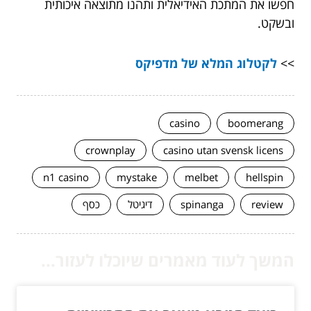
חפשו את המתכת האידיאלית ותהנו מתוצאה איכותית
ובשקט.
>>
לקטלוג המלא של מדפיקס
casino
boomerang
crownplay
casino utan svensk licens
n1 casino
mystake
melbet
hellspin
review
spinanga
דיגיטל
כסף
המשך לעוד מאמרים שיוכלו לעזור...