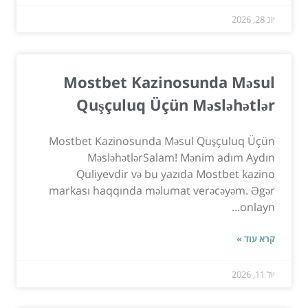
יונ 28, 2026
Mostbet Kazinosunda Məsul
Quşçuluq Üçün Məsləhətlər
Mostbet Kazinosunda Məsul Quşçuluq Üçün
MəsləhətlərSalam! Mənim adım Aydın
Quliyevdir və bu yazıda Mostbet kazino
markası haqqında məlumat verəcəyəm. Əgər
onlayn...
קרא עוד »
יול 11, 2026