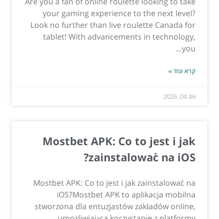
Are you a fan of online roulette looking to take
your gaming experience to the next level?
Look no further than live roulette Canada for
tablet! With advancements in technology,
you...
קרא עוד »
אוג 04, 2026
Mostbet APK: Co to jest i jak
zainstalować na iOS?
Mostbet APK: Co to jest i jak zainstalować na
iOS?Mostbet APK to aplikacja mobilna
stworzona dla entuzjastów zakładów online,
umożliwiająca korzystanie z platformy