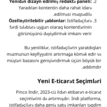
Yenidən dizayn edilmiş redaktə paneli:
Yaradılan kontentin daha rahat idarə
edilməsi məqsədilə.
Özelleştirilebilir şablonlar:
İstifadəçilərə
fərdi tələblərə uyğun olaraq kontentlərinin
görünüşünü dəyişdirmək imkanı verir.
Bu yeniliklər, istifadəçilərin yaratdıqları
məzmunun keyfiyyətini artırmağa kömək edir və
müştəri bazasını genişləndirmək üçün böyük bir
addımdır.
Yeni E-ticarət Seçimləri
Pinco İndir, 2023-cü ildən etibarən e-ticarət
seçimlərini də artırmışdır. İndi platforma,
istifadəçilərə daha geniş satış imkanları təqdim