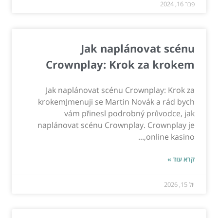
פבר 16, 2024
Jak naplánovat scénu
Crownplay: Krok za krokem
Jak naplánovat scénu Crownplay: Krok za
krokemJmenuji se Martin Novák a rád bych
vám přinesl podrobný průvodce, jak
naplánovat scénu Crownplay. Crownplay je
online kasino,...
קרא עוד »
יול 15, 2026