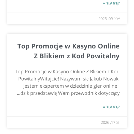
קרא עוד »
אפר 09, 2025
Top Promocje w Kasyno Online
Z Blikiem z Kod Powitalny
Top Promocje w Kasyno Online Z Blikiem z Kod
PowitalnyWitajcie! Nazywam się Jakub Nowak,
jestem ekspertem w dziedzinie gier online i
dziś przedstawię Wam przewodnik dotyczący...
קרא עוד »
יונ 17, 2026