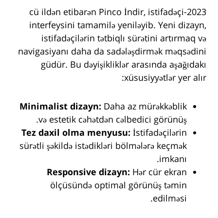
2023-cü ildən etibarən Pinco İndir, istifadəçi
interfeysini tamamilə yeniləyib. Yeni dizayn,
istifadəçilərin tətbiqlı sürətini artırmaq və
navigasiyanı daha da sadələşdirmək məqsədini
güdür. Bu dəyişikliklər arasında aşağıdakı
xüsusiyyətlər yer alır:
Minimalist dizayn:
Daha az mürəkkəblik
və estetik cəhətdən cəlbedici görünüş.
Tez daxil olma menyusu:
İstifadəçilərin
sürətli şəkildə istədikləri bölmələrə keçmək
imkanı.
Responsive dizayn:
Hər cür ekran
ölçüsündə optimal görünüş təmin
edilməsi.