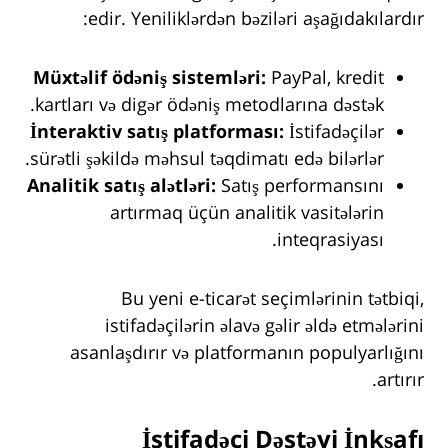
edir. Yeniliklərdən bəziləri aşağıdakılardır:
Müxtəlif ödəniş sistemləri:
PayPal, kredit
kartları və digər ödəniş metodlarına dəstək.
İnteraktiv satış platforması:
İstifadəçilər
sürətli şəkildə məhsul təqdimatı edə bilərlər.
Analitik satış alətləri:
Satış performansını
artırmaq üçün analitik vasitələrin
inteqrasiyası.
Bu yeni e-ticarət seçimlərinin tətbiqi,
istifadəçilərin əlavə gəlir əldə etmələrini
asanlaşdırır və platformanın populyarlığını
artırır.
İstifadəçi Dəstəyi İnkşafı