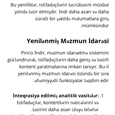
Bu yeniliklər, istifadəçilərin təcrübəsini müsbət
yöndə təsir etmişdir. İndi daha asan və daha
sürətli bir şəkildə məlumatlara giriş
mümkündür.
Yenilənmiş Məzmun İdarəsi
Pinco İndir, məzmun idarəetmə sistemini
gücləndirərək, istifadəçilərin daha geniş və təsirli
kontent yaratmalarına imkan tanıyır. Bu il
yenilənmiş məzmun idarəsi özündə bir sıra
əhəmiyyətli funksiyalar təqdim edir:
İnteqrasiya edilmiş analitik vasitələr:
İstifadəçilər, kontentlərin nəticələrini və
təsirini daha asan izləyə bilərlər.