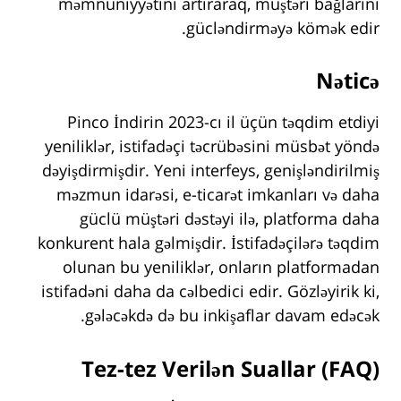
məmnuniyyətini artıraraq, müştəri bağlarını
gücləndirməyə kömək edir.
Nəticə
Pinco İndirin 2023-cı il üçün təqdim etdiyi
yeniliklər, istifadəçi təcrübəsini müsbət yöndə
dəyişdirmişdir. Yeni interfeys, genişləndirilmiş
məzmun idarəsi, e-ticarət imkanları və daha
güclü müştəri dəstəyi ilə, platforma daha
konkurent hala gəlmişdir. İstifadəçilərə təqdim
olunan bu yeniliklər, onların platformadan
istifadəni daha da cəlbedici edir. Gözləyirik ki,
gələcəkdə də bu inkişaflar davam edəcək.
Tez-tez Verilən Suallar (FAQ)