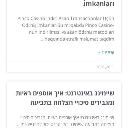
İmkanları
Pinco Casino Indir: Asan Transactionlar Üçün
Ödəniş İmkanlarıBu məqalədə Pinco Casino-
nun indirilməsi və asan ödəniş metodları
haqqında ətraflı məlumat təqdim...
קרא עוד »
יונ 26, 2026
שיימינג באינטרנט: איך אוספים ראיות
ומגבירים סיכויי הצלחה בתביעה
שיימינג באינטרנט: איך אוספים ראיות ומגבירים סיכויי
הצלחה בתביעה שיימינג באינטרנט יכול להרגיש כמו...