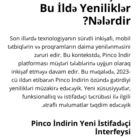
Bu İldə Yeniliklər
Nələrdir?
Son illərdə texnologiyanın sürətli inkişafı, mobil
tətbiqlərin və proqramların daima yenilənməsini
zəruri edir. Bu kontekstdə, Pinco İndir
platforması müştəri tələblərinə uyğun olaraq
inkişaf etməyə davam edir. Bu məqalədə, 2023-
cü ildən etibarən Pinco İndirin özündə gətirdiyi
yenilikləri müzakirə edəcəyik. Yeni xüsusiyyətlər,
funksionallıq və istifadəçi təcrübəsi ilə ilgili
ətraflı məlumatlar təqdim edəcəyik.
Pinco İndirin Yeni İstifadəçi
İnterfeysi