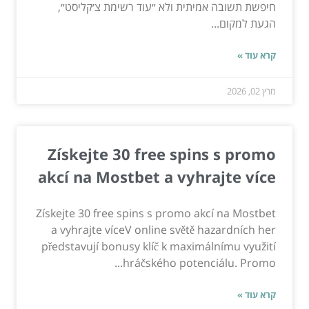
חיפשת תשובה אמיתית ולא ״עוד רשימת צ׳קליסט״,
הגעת למקום...
קרא עוד »
מרץ 02, 2026
Získejte 30 free spins s promo
akcí na Mostbet a vyhrajte více
Získejte 30 free spins s promo akcí na Mostbet
a vyhrajte víceV online světě hazardních her
představují bonusy klíč k maximálnímu využití
hráčského potenciálu. Promo...
קרא עוד »