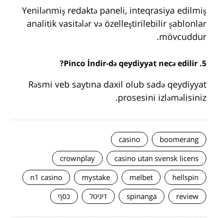
Yenilənmiş redaktə paneli, inteqrasiya edilmiş
analitik vasitələr və özelleştirilebilir şablonlar
mövcuddur.
5. Pinco İndir-də qeydiyyat necə edilir?
Rəsmi veb saytına daxil olub sadə qeydiyyat
prosesini izləməlisiniz.
casino
boomerang
crownplay
casino utan svensk licens
n1 casino
mystake
melbet
hellspin
review
spinanga
דיגיטל
כסף