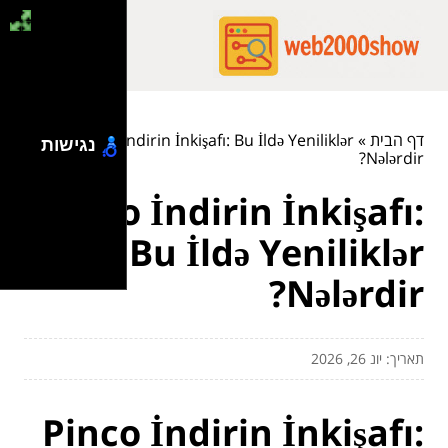
דף הבית
»
Pinco İndirin İnkişafı: Bu İldə Yeniliklər
נגישות
Nələrdir?
Pinco İndirin İnkişafı:
Bu İldə Yeniliklər
Nələrdir?
תאריך: יונ 26, 2026
Pinco İndirin İnkişafı: