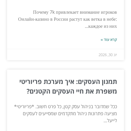
Почему 7k привлекает внимание игроков
Онлайн‑казино в России растут как ветка в небе:
каждое из них...
קרא עוד »
יונ 30, 2026
תמנון העסקים: איך מערכת פריוריטי
משפרת את חיי העסקים הקטנים?
ככל שמדובר בניהול עסק קטן, כל פרט חשוב. *פריוריטי*
מציעה פתרונות ניהול מתקדמים שמסייעים לעסקים
לייעל...