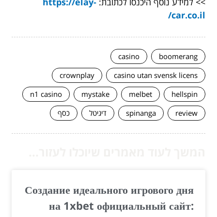
>> למידע נוסף היכנסו לכתובת:
https://elay-
car.co.il/
casino
boomerang
crownplay
casino utan svensk licens
n1 casino
mystake
melbet
hellspin
review
spinanga
דיגיטל
כסף
המשך לעוד מאמרים שיוכלו לעזור...
Создание идеального игрового дня
на 1xbet официальный сайт: