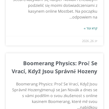
podzielić się moimi doświadczeniami z
kasynem online Mostbet. Na początku
odpowiem na...
קרא עוד »
יונ 26, 2026
Boomerang Physics: Proč Se
Vrací, Když Jsou Správně Hozeny
Boomerang Physics: Proč Se Vrací, Když Jsou
Správně HozenyJmenuji se Jan Novák a dnes se
s vámi podělím o svou zkušenost s online
kasinem Boomerang, které mě svou
nabídkou...