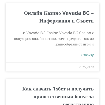
Онлайн Казино Vavada BG –
Информация и Съвети
За Vavada BG Casino Vavada BG Casino е
популярно онлайн казино, което предлага голямо
разнообразие от игри и...
קרא עוד »
יול 24, 2026
Как скачать 1хбет и получить
приветственный бонус за
регистрацию