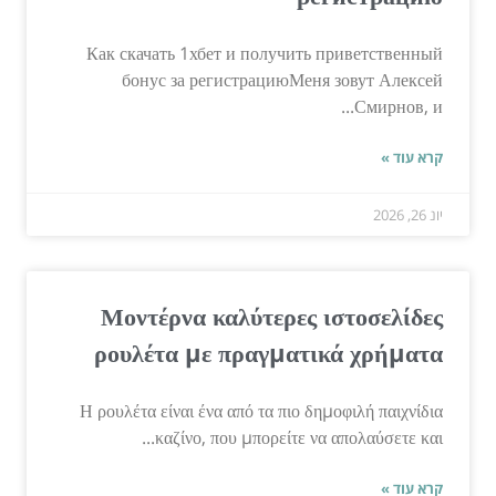
Как скачать 1хбет и получить приветственный
бонус за регистрациюМеня зовут Алексей
Смирнов, и...
קרא עוד »
יונ 26, 2026
Μοντέρνα καλύτερες ιστοσελίδες
ρουλέτα με πραγματικά χρήματα
Η ρουλέτα είναι ένα από τα πιο δημοφιλή παιχνίδια
καζίνο, που μπορείτε να απολαύσετε και...
קרא עוד »