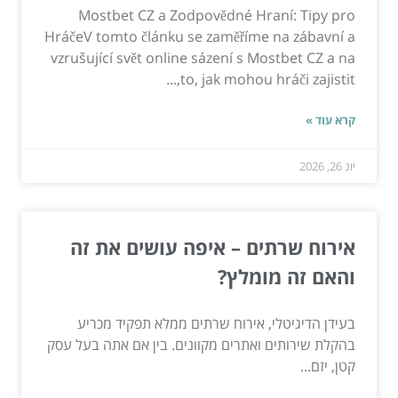
Mostbet CZ a Zodpovědné Hraní: Tipy pro
HráčeV tomto článku se zaměříme na zábavní a
vzrušující svět online sázení s Mostbet CZ a na
to, jak mohou hráči zajistit,...
קרא עוד »
יונ 26, 2026
אירוח שרתים – איפה עושים את זה
והאם זה מומלץ?
בעידן הדיגיטלי, אירוח שרתים ממלא תפקיד מכריע
בהקלת שירותים ואתרים מקוונים. בין אם אתה בעל עסק
קטן, יזם...