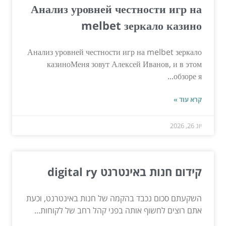
Анализ уровней честности игр на
melbet зеркало казино
Анализ уровней честности игр на melbet зеркало
казиноМеня зовут Алексей Иванов, и в этом
обзоре я...
קרא עוד »
יונ 26, 2026
קידום חנות באינטרנט digital ry
השקעתם סכום נכבד בהקמה של חנות באינטרנט, וכעת
אתם רוצים לחשוף אותה בפני קהל רחב של לקוחות...