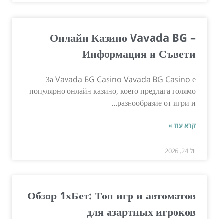
Онлайн Казино Vavada BG –
Информация и Съвети
За Vavada BG Casino Vavada BG Casino е
популярно онлайн казино, което предлага голямо
разнообразие от игри и...
קרא עוד »
יול 24, 2026
Обзор 1хБет: Топ игр и автоматов
для азартных игроков