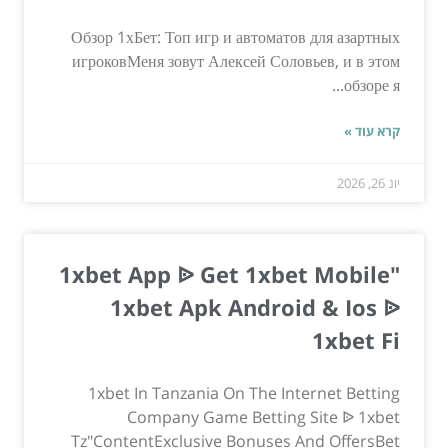
Обзор 1хБет: Топ игр и автоматов для азартных
игроковМеня зовут Алексей Соловьев, и в этом
обзоре я...
קרא עוד »
יונ 26, 2026
"1xbet App ᐉ Get 1xbet Mobile
1xbet Apk Android & Ios ᐉ
1xbet Fi
1xbet In Tanzania On The Internet Betting
Company Game Betting Site ᐉ 1xbet
Tz"ContentExclusive Bonuses And OffersBet