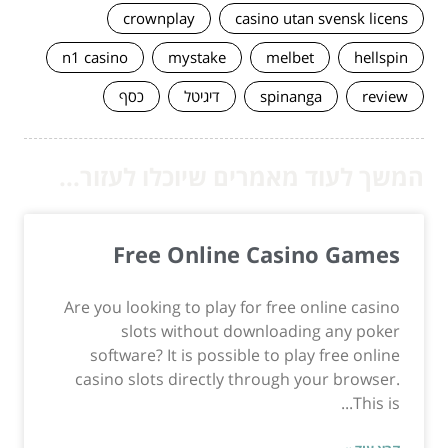
crownplay
casino utan svensk licens
n1 casino
mystake
melbet
hellspin
review
spinanga
דיגיטל
כסף
המשך לעוד מאמרים שיוכלו לעזור...
Free Online Casino Games
Are you looking to play for free online casino
slots without downloading any poker
software? It is possible to play free online
casino slots directly through your browser.
This is...