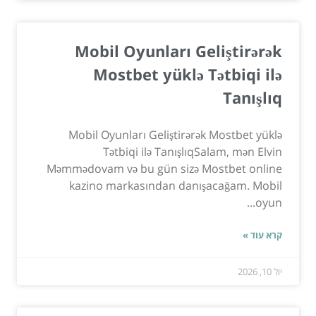
Mobil Oyunları Geliştirərək
Mostbet yüklə Tətbiqi ilə
Tanışlıq
Mobil Oyunları Geliştirərək Mostbet yüklə
Tətbiqi ilə TanışlıqSalam, mən Elvin
Məmmədovam və bu gün sizə Mostbet online
kazino markasından danışacağam. Mobil
oyun...
קרא עוד »
יול 10, 2026