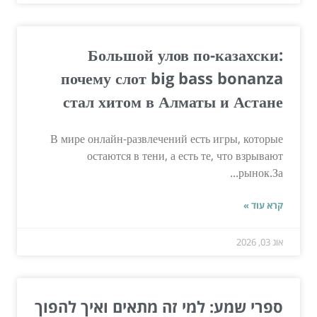
Большой улов по-казахски:
почему слот big bass bonanza
стал хитом в Алматы и Астане
В мире онлайн-развлечений есть игры, которые
остаются в тени, а есть те, что взрывают
рынок.За...
קרא עוד »
אוג 03, 2026
ספרי שמע: למי זה מתאים ואיך להפוך