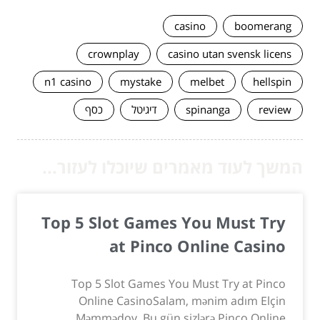
casino
boomerang
crownplay
casino utan svensk licens
n1 casino
mystake
melbet
hellspin
review
spinanga
דיגיטל
כסף
המשך לעוד מאמרים שיוכלו לעזור...
Top 5 Slot Games You Must Try
at Pinco Online Casino
Top 5 Slot Games You Must Try at Pinco
Online CasinoSalam, mənim adım Elçin
Məmmədov. Bu gün sizlərə Pinco Online