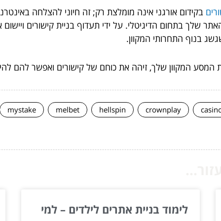
רים
בקידום אורגני אינה מומלצת רק; זה חיוני להצלחה באינטר
אתר שלך בתחום הדיגיטלי. על ידי תעדוף בניית קישורים ויישום
גשג בנוף התחרותי המקוון.
את המסע המקוון שלך, זיהה את כוחם של קישורים ואפשר להם להי
mystake
melbet
hellspin
crownplay
casin
ור...
לימוד בניית אתרים לילדים – למי