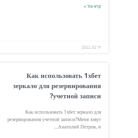
קרא עוד »
יול 02, 2022
Как использовать 1хбет
зеркало для резервирования
учетной записи?
Как использовать 1хбет зеркало для
резервирования учетной записи?Меня зовут
Анатолий Петров, и...