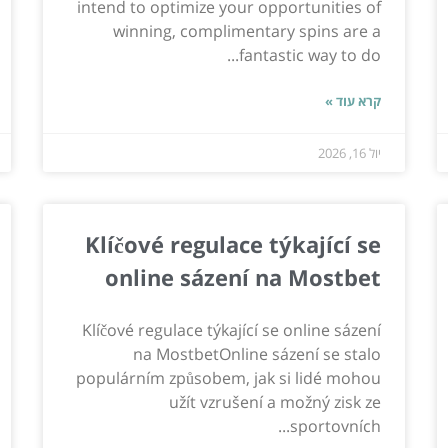
intend to optimize your opportunities of
winning, complimentary spins are a
fantastic way to do...
קרא עוד »
יול 16, 2026
Klíčové regulace týkající se
online sázení na Mostbet
Klíčové regulace týkající se online sázení
na MostbetOnline sázení se stalo
populárním způsobem, jak si lidé mohou
užít vzrušení a možný zisk ze
sportovních...