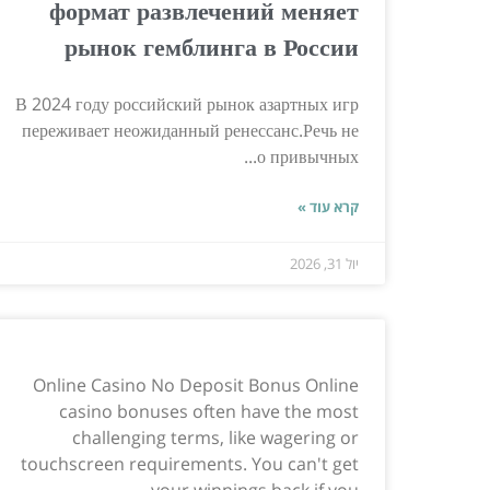
формат развлечений меняет
рынок гемблинга в России
В 2024 году российский рынок азартных игр
переживает неожиданный ренессанс.Речь не
о привычных...
קרא עוד »
יול 31, 2026
Online Casino No Deposit Bonus Online
casino bonuses often have the most
challenging terms, like wagering or
touchscreen requirements. You can't get
your winnings back if you...