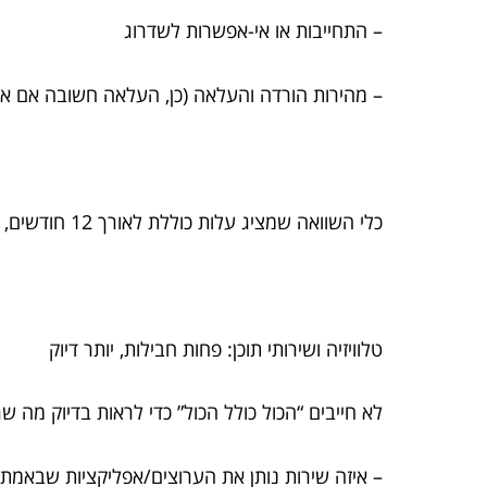
– התחייבות או אי-אפשרות לשדרוג
– מהירות הורדה והעלאה (כן, העלאה חשובה אם אתם
כלי השוואה שמציג עלות כוללת לאורך 12 חודשים, נותן תמונה אמיתית. וזה הבדל בין “זול” לבין “משתלם”.
טלוויזיה ושירותי תוכן: פחות חבילות, יותר דיוק
לא חייבים “הכול כולל הכול” כדי לראות בדיוק מה ש
– איזה שירות נותן את הערוצים/אפליקציות שבאמת 