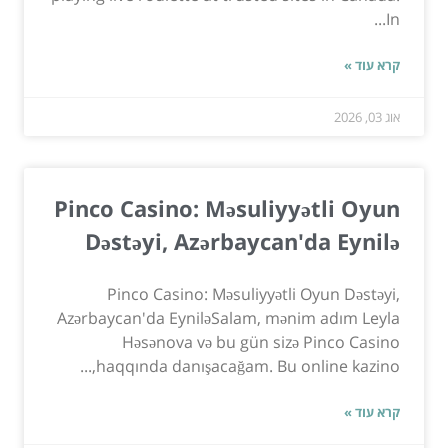
In...
קרא עוד »
אוג 03, 2026
Pinco Casino: Məsuliyyətli Oyun
Dəstəyi, Azərbaycan'da Eynilə
Pinco Casino: Məsuliyyətli Oyun Dəstəyi,
Azərbaycan'da EyniləSalam, mənim adım Leyla
Həsənova və bu gün sizə Pinco Casino
haqqında danışacağam. Bu online kazino,...
קרא עוד »