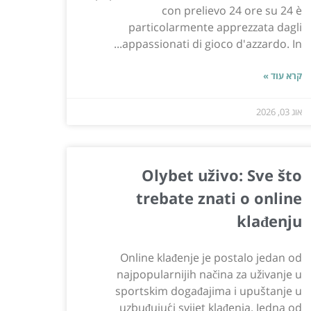
con prelievo 24 ore su 24 è
particolarmente apprezzata dagli
appassionati di gioco d'azzardo. In...
קרא עוד »
אוג 03, 2026
Olybet uživo: Sve što
trebate znati o online
klađenju
Online klađenje je postalo jedan od
najpopularnijih načina za uživanje u
sportskim događajima i upuštanje u
uzbuđujući svijet klađenja. Jedna od