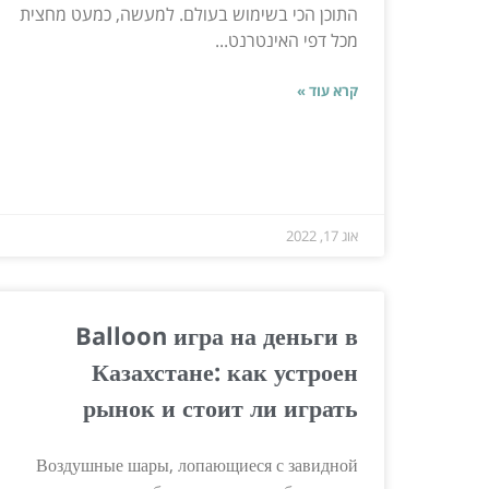
התוכן הכי בשימוש בעולם. למעשה, כמעט מחצית
מכל דפי האינטרנט...
קרא עוד »
אוג 17, 2022
Balloon игра на деньги в
Казахстане: как устроен
рынок и стоит ли играть
Воздушные шары, лопающиеся с завидной