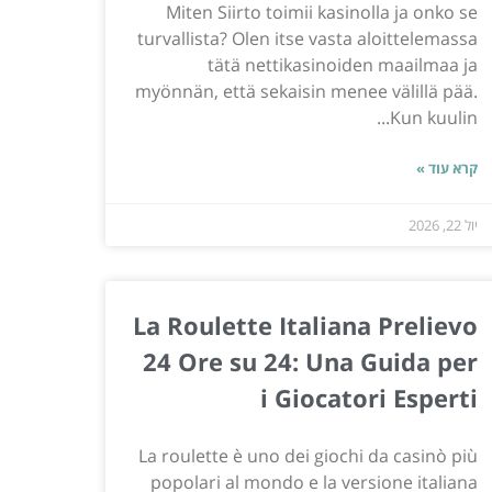
Miten Siirto toimii kasinolla ja onko se
turvallista? Olen itse vasta aloittelemassa
tätä nettikasinoiden maailmaa ja
myönnän, että sekaisin menee välillä pää.
Kun kuulin...
קרא עוד »
יול 22, 2026
La Roulette Italiana Prelievo
24 Ore su 24: Una Guida per
i Giocatori Esperti
La roulette è uno dei giochi da casinò più
popolari al mondo e la versione italiana