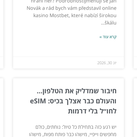
hraní her? PodrobnostiJmenuji se Jan
Novák a rád bych vám představil online
kasino Mostbet, které nabízí širokou
škálu...
קרא עוד »
יונ 30, 2026
חיבור שמדליק את הטלפון…
והעולם כבר אצלך בכיס: eSIM
לחו״ל בלי דרמות
יש רגע כזה בתחילת כל טיול: נוחתים, כולם
מחפשים וייפיי, מישהו כבר פותח מפות, מישהו