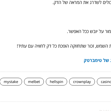
כולים לשדרג את המראה של הדק.
מור על יובש ככל האפשר.
השמש, זכור שתחזוקה הופכת כל דק לחוויה עם עתיד!
ג של טימברטק
mystake
melbet
hellspin
crownplay
casin