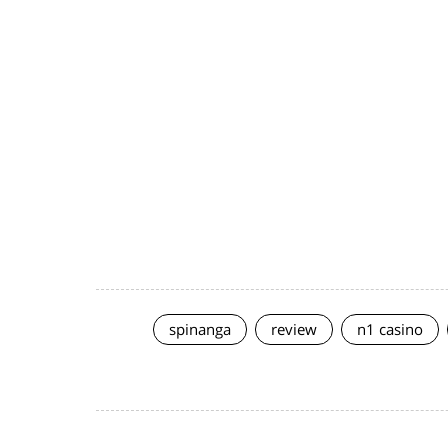
spinanga
review
n1 casino