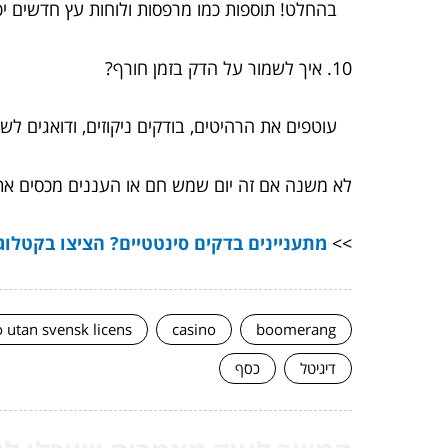
בהחלט! תוספות כמו מרפסות ולוחות עץ חדשים י
10. איך לשמור על הדק בזמן חורף?
עוטפים את הרהיטים, בודקים ניקוזים, ודואגים לש
לא משנה אם זה יום שמש חם או העננים מכסים את 
>>
מתעניינים בדקים סינטטיים? הציצו בקטלו
o utan svensk licens
casino
boomerang
דיגיטל
כסף