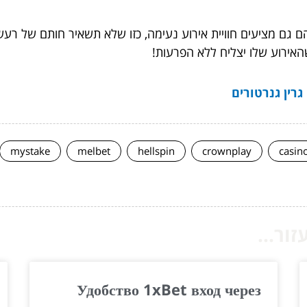
 גם מציעים חוויית אירוע נעימה, כזו שלא תשאיר חותם של רעש ב
אירוע שלו יצליח ללא הפרעות!
גרין גנרטורים
mystake
melbet
hellspin
crownplay
casin
ור...
Удобство 1xBet вход через