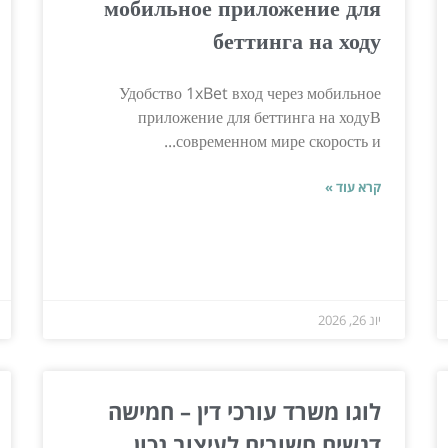
мобильное приложение для
беттинга на ходу
Удобство 1xBet вход через мобильное
приложение для беттинга на ходуВ
современном мире скорость и...
קרא עוד »
יונ 26, 2026
לוגו משרד עורכי דין – חמישה
דגשים חשובים לעיצוב נכון