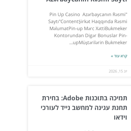
"Pin Up Casino ️ Azərbaycanın Rəsmi
Saytı"ContentŞirkət Haqqında Rəsmi
MəlumatPin-up Mərc XəttiBukmeker
Kontorundan Digər Bonuslar Pin-
upMüştərilərin Bukmeker...
קרא עוד »
יונ 15, 2026
תמיכה בתוכנות Adobe: בחירת
תחנת עגינה למחשב נייד לעורכי
וידאו