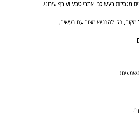
שמעים!
ת.