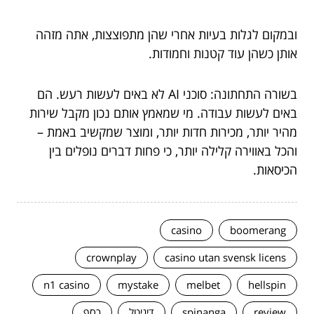
ובמקום לגלות בעיות אחרי שהן מתפוצצות, אתה מזהה
אותן כשהן עוד קטנות וחמודות.
בשורה התחתונה: סוכני AI לא באים לעשות רעש. הם
באים לעשות עבודה. מי שמאמץ אותם נכון מקבל שירות
מהיר יותר, מכירות חדות יותר, ומוצר שמקשיב באמת –
והכל באווירה קלילה יותר, כי פחות דברים נופלים בין
הכיסאות.
casino
boomerang
crownplay
casino utan svensk licens
n1 casino
mystake
melbet
hellspin
review
spinanga
דיגיטל
כסף