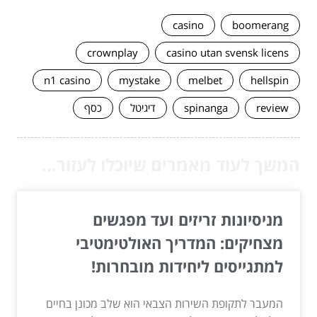
casino
boomerang
crownplay
casino utan svensk licens
n1 casino
mystake
melbet
hellspin
review
spinanga
דיגיטל
כסף
המשך לעוד מאמרים שיוכלו לעזור...
מניסיונות זריזים ועד מפגשים
מצחיקים: המדריך האולטימטיבי
למתגייסים ליחידות מובחרות!
המעבר לתקופת השירות הצבאי הוא שלב מכונן בחיים