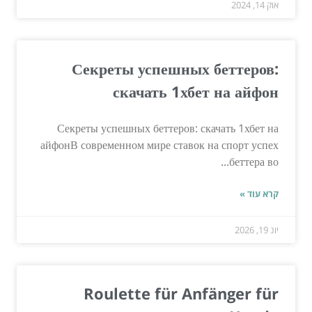
אוק 14, 2024
Секреты успешных беттеров:
скачать 1хбет на айфон
Секреты успешных беттеров: скачать 1хбет на
айфонВ современном мире ставок на спорт успех
беттера во...
קרא עוד »
יונ 19, 2026
Roulette für Anfänger für