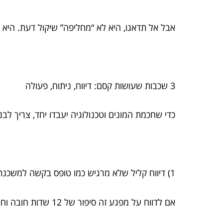
אבל אל תדאגו, היא לא “מחליפה” שיקול דעת. היא פשוט מורידה 부담 (כן, מותר להגיד “מעמסה” בלי להישמע כמו ועדה
3 שכבות שעושות קסם: דיווח, ניתוח, פעולה
כדי שחכמת המונים וטכנולוגיה יעבדו יחד, צריך 
1) דיווח קליל שלא מרגיש כמו טופס בקשה למשכנתא
אם לדווח על מפגע זה סיפור של 12 שדות חובה וחתימה של 3 מנהלים, אנשים פשוט לא ידווחו. וזה לא כי הם “לא אכפת להם”. זה כי החיים זזים מהר.