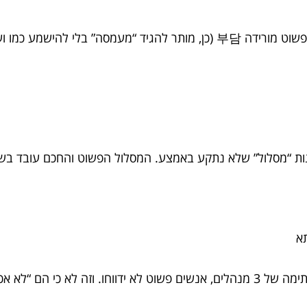
) ומאפשרת להתמקד במה שחשוב.
לבנות “מסלול” שלא נתקע באמצע. המסלול הפשוט והחכם עובד בש