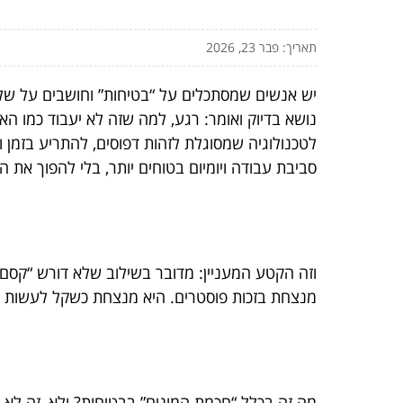
תאריך: פבר 23, 2026
יש אנשים שמסתכלים על “בטיחות” וחושבים על שלטים, נהלים 
נושא בדיוק ואומר: רגע, למה שזה לא יעבוד כמו 
לטכנולוגיה שמסוגלת לזהות דפוסים, להתריע בזמן ו
סביבת עבודה ויומיום בטוחים יותר, בלי להפוך את הח
וזה הקטע המעניין: מדובר בשילוב שלא דורש “קסם
מנצחת בזכות פוסטרים. היא מנצחת כשקל לעשות את
מה זה בכלל “חכמת המונים” בבטיחות? ולא, זה לא 