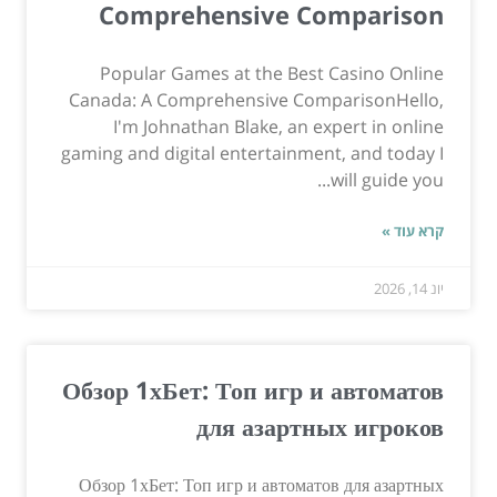
Comprehensive Comparison
Popular Games at the Best Casino Online
Canada: A Comprehensive ComparisonHello,
I'm Johnathan Blake, an expert in online
gaming and digital entertainment, and today I
will guide you...
קרא עוד »
יונ 14, 2026
Обзор 1хБет: Топ игр и автоматов
для азартных игроков
Обзор 1хБет: Топ игр и автоматов для азартных