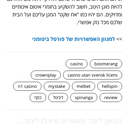
להיות מוגן היטב, חשוב להשקיע בחומרי איטום איכותיים
ומדויקים. הם יהיו כמו "אח שקט" המגן עליכם ועל הבית
שלכם מכל נזק אפשרי.
>>
למגוון האפשרויות של פורטל ביטומני
casino
boomerang
crownplay
casino utan svensk licens
n1 casino
mystake
melbet
hellspin
review
spinanga
דיגיטל
כסף
המשך לעוד מאמרים שיוכלו לעזור...