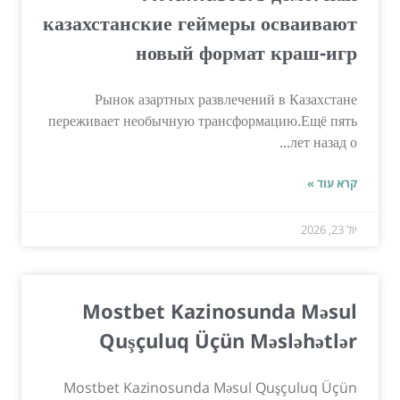
казахстанские геймеры осваивают
новый формат краш-игр
Рынок азартных развлечений в Казахстане
переживает необычную трансформацию.Ещё пять
лет назад о...
קרא עוד »
יול 23, 2026
Mostbet Kazinosunda Məsul
Quşçuluq Üçün Məsləhətlər
Mostbet Kazinosunda Məsul Quşçuluq Üçün