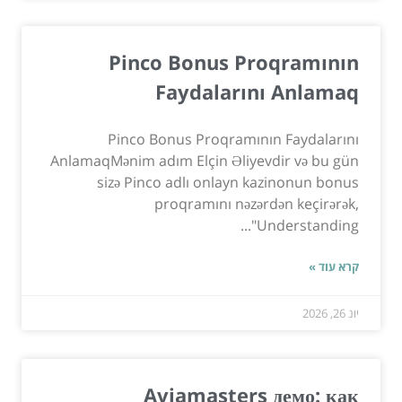
Pinco Bonus Proqramının
Faydalarını Anlamaq
Pinco Bonus Proqramının Faydalarını
AnlamaqMənim adım Elçin Əliyevdir və bu gün
sizə Pinco adlı onlayn kazinonun bonus
proqramını nəzərdən keçirərək,
"Understanding...
קרא עוד »
יונ 26, 2026
Aviamasters демо: как