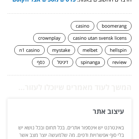
casino
boomerang
crownplay
casino utan svensk licens
n1 casino
mystake
melbet
hellspin
review
spinanga
דיגיטל
כסף
המשך לעוד מאמרים שיוכלו לעזור...
עיצוב אתר
באינטרנט יש אינספור אתרים. בכל תחום ובכל נושא יש
בלי סוף אפשרויות ודפים. מה שלמעשה יוצר מצב אשר