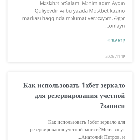
MəsləhətlərSalam! Mənim adım Aydın
Quliyevdir və bu yazıda Mostbet kazino
markası haqqında məlumat verəcəyəm. Əgər
onlayn...
קרא עוד »
יול 11, 2026
Как использовать 1хбет зеркало
для резервирования учетной
записи?
Как использовать 1хбет зеркало для
резервирования учетной записи?Меня зовут
Анатолий Петров, и...