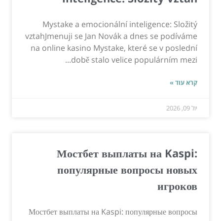
Mystake a emocionální inteligence: Složitý
vztahJmenuji se Jan Novák a dnes se podíváme
na online kasino Mystake, které se v poslední
době stalo velice populárním mezi...
קרא עוד »
יול 09, 2026
Мостбет выплаты на Kaspi:
популярные вопросы новых
игроков
Мостбет выплаты на Kaspi: популярные вопросы