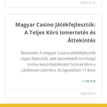
יול 31, 2026
Magyar Casino Játékfejlesztők:
A Teljes Körű Ismertetés és
Áttekintés
Bevezetés A magyar Casino Játékfejlesztők
olyan fejlesztők, akik kiemelkedő minőségű
online kaszinójátékokat hoznak létre a
játékosok számára. Az ágazatban 17 éves...
קרא עוד »
יול 03, 2026