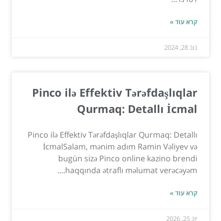
קרא עוד »
נוב 28, 2024
Pinco ilə Effektiv Tərəfdaşlıqlar
Qurmaq: Detallı İcmal
Pinco ilə Effektiv Tərəfdaşlıqlar Qurmaq: Detallı
İcmalSalam, mənim adım Ramin Vəliyev və
bugün sizə Pinco online kazino brendi
haqqında ətraflı məlumat verəcəyəm....
קרא עוד »
יונ 25, 2026