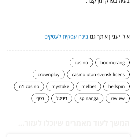
בעיה בפרק זמן קצר.
אולי יעניין אותך גם
בינה עסקית לעסקים
casino
boomerang
crownplay
casino utan svensk licens
n1 casino
mystake
melbet
hellspin
review
spinanga
דיגיטל
כסף
המשך לעוד מאמרים שיוכלו לעזור...