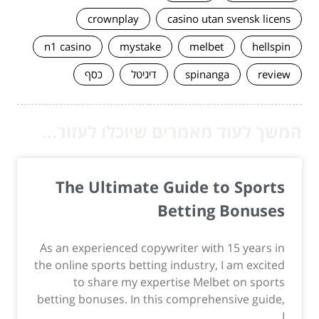
crownplay
casino utan svensk licens
n1 casino
mystake
melbet
hellspin
review
spinanga
דיגיטל
כסף
המשך לעוד מאמרים שיוכלו לעזור...
The Ultimate Guide to Sports
Betting Bonuses
As an experienced copywriter with 15 years in
the online sports betting industry, I am excited
to share my expertise Melbet on sports
betting bonuses. In this comprehensive guide,
I...